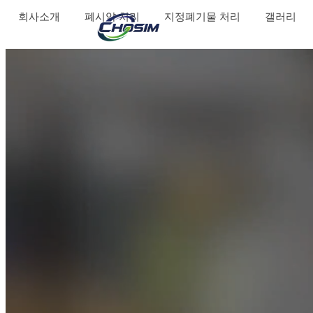
회사소개
폐시약 처리
지정폐기물 처리
갤러리