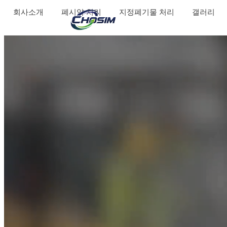
회사소개
폐시약 처리
지정폐기물 처리
갤러리