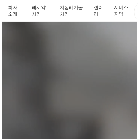
회사
폐시약
지정폐기물
갤러
서비스
소개
처리
처리
리
지역