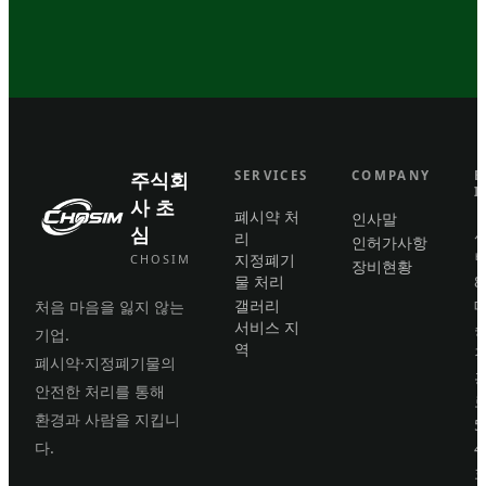
주식회
SERVICES
COMPANY
B
I
사 초
폐시약 처
인사말
심
리
인허가사항
번
지정폐기
CHOSIM
장비현황
물 처리
8
갤러리
처음 마음을 잃지 않는
서비스 지
기업.
역
폐시약·지정폐기물의
안전한 처리를 통해
로
환경과 사람을 지킵니
5
다.
4
호