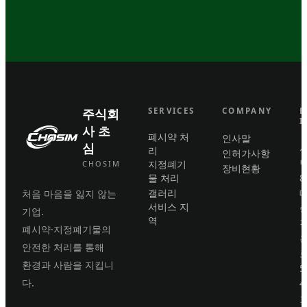
주식회
SERVICES
COMPANY
B
I
사 초
폐시약 처
인사말
심
리
인허가사항
번
지정폐기
CHOSIM
장비현황
물 처리
8
갤러리
처음 마음을 잃지 않는
서비스 지
기업.
역
폐시약·지정폐기물의
안전한 처리를 통해
로
환경과 사람을 지킵니
5
다.
4
호