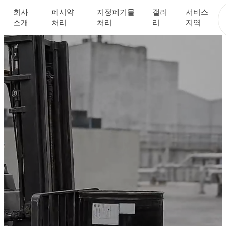
회사
폐시약
지정폐기물
갤러
서비스
소개
처리
처리
리
지역