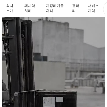
회사
폐시약
지정폐기물
갤러
서비스
소개
처리
처리
리
지역