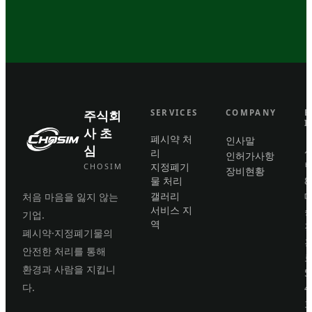
주식회
SERVICES
COMPANY
B
I
사 초
폐시약 처
인사말
심
리
인허가사항
번
지정폐기
CHOSIM
장비현황
물 처리
8
갤러리
처음 마음을 잃지 않는
서비스 지
기업.
역
폐시약·지정폐기물의
안전한 처리를 통해
로
환경과 사람을 지킵니
5
다.
4
호